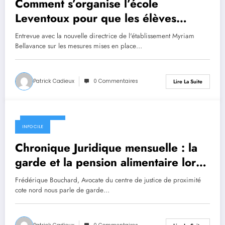
Comment s’organise l’école
Leventoux pour que les élèves
consolident leurs apprentissages
Entrevue avec la nouvelle directrice de l'établissement Myriam
Bellavance sur les mesures mises en place…
Patrick Cadieux
0 Commentaires
Lire La Suite
8 avril 2020
INFO CILE
Chronique Juridique mensuelle : la
garde et la pension alimentaire lors
de situations extraordinaires
Frédérique Bouchard, Avocate du centre de justice de proximité
cote nord nous parle de garde…