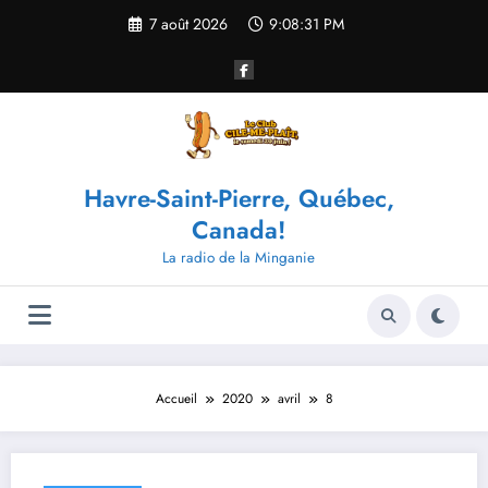
Aller
7 août 2026
9:08:31 PM
au
contenu
Havre-Saint-Pierre, Québec,
Canada!
La radio de la Minganie
Accueil
2020
avril
8