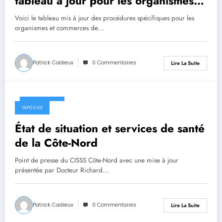
tableau à jour pour les organismes et
commerces de la Minganie.
Voici le tableau mis à jour des procédures spécifiques pour les
organismes et commerces de…
Patrick Cadieux
0 Commentaires
Lire La Suite
8 avril 2020
INFO CILE
État de situation et services de santé
de la Côte-Nord
Point de presse du CISSS Côte-Nord avec une mise à jour
présentée par Docteur Richard…
Patrick Cadieux
0 Commentaires
Lire La Suite