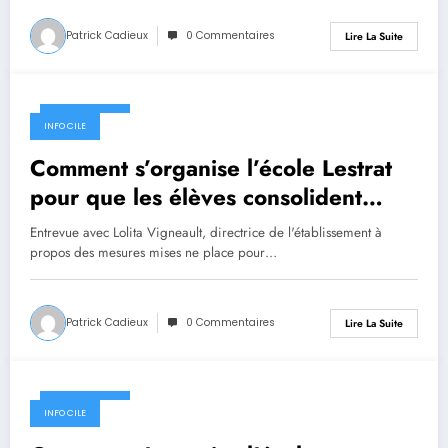
Patrick Cadieux
0 Commentaires
Lire La Suite
8 avril 2020
INFO CILE
Comment s’organise l’école Lestrat
pour que les élèves consolident
leurs apprentissages
Entrevue avec Lolita Vigneault, directrice de l'établissement à
propos des mesures mises ne place pour…
Patrick Cadieux
0 Commentaires
Lire La Suite
8 avril 2020
INFO CILE