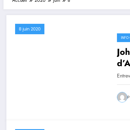
Accueil
2020
juin
8
8 juin 2020
INFO 
Joh
d’A
Entrev
P