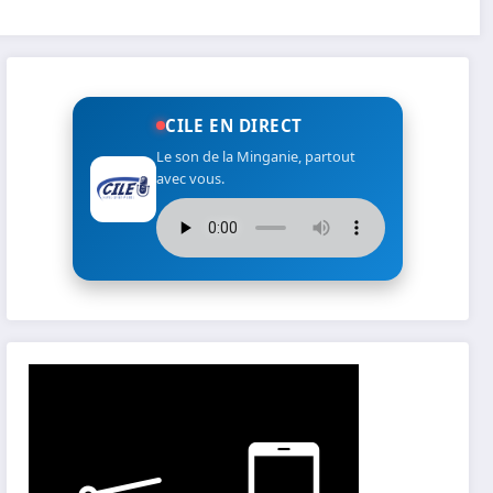
CILE EN DIRECT
Le son de la Minganie, partout
avec vous.