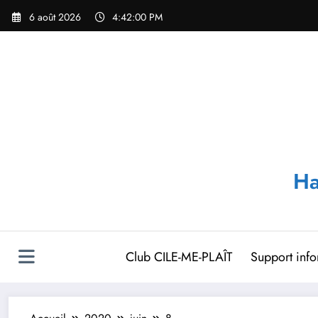
Aller
6 août 2026
4:42:00 PM
au
contenu
Ha
Club CILE-ME-PLAÎT
Support inf