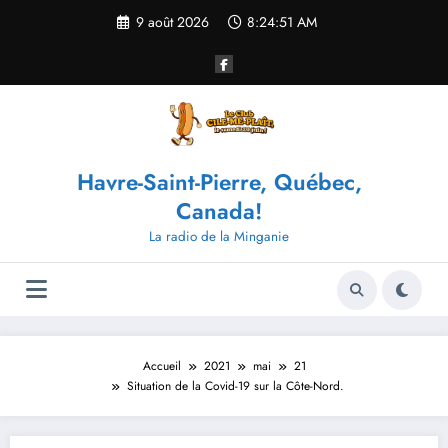
Aller
9 août 2026
8:24:51 AM
au
contenu
Havre-Saint-Pierre, Québec,
Canada!
La radio de la Minganie
Accueil
2021
mai
21
Situation de la Covid-19 sur la Côte-Nord.