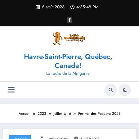
Aller
6 août 2026
4:35:49 PM
au
contenu
Havre-Saint-Pierre, Québec,
Canada!
La radio de la Minganie
Accueil
2023
juillet
6
Festival des Paspaya 2023
Info CILE
Patrick Cadieux
6 Juillet 2023