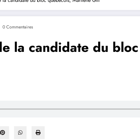
la candidate du bloc québécois, Marilène Gill
0 Commentaires
e la candidate du bloc