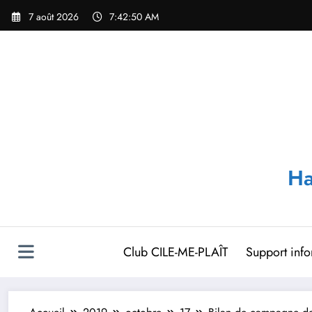
Aller
7 août 2026
7:42:51 AM
au
contenu
Ha
Club CILE-ME-PLAÎT
Support inf