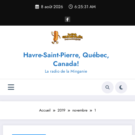
Aller
8 août 2026
6:25:31 AM
au
contenu
Havre-Saint-Pierre, Québec,
Canada!
La radio de la Minganie
Accueil
2019
novembre
1