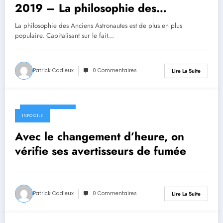
2019 – La philosophie des
« Anciens Astronautes »
La philosophie des Anciens Astronautes est de plus en plus
populaire. Capitalisant sur le fait…
Patrick Cadieux
0 Commentaires
Lire La Suite
1 novembre 2019
INFO CILE
Avec le changement d’heure, on
vérifie ses avertisseurs de fumée
Patrick Cadieux
0 Commentaires
Lire La Suite