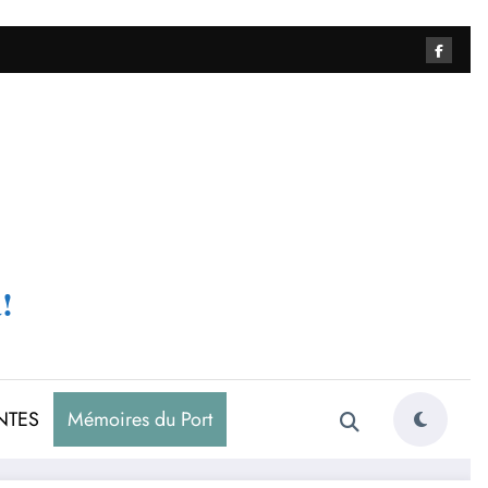
!
NTES
Mémoires du Port