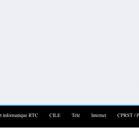
t informatique RTC
CILE
Télé
Internet
CPRST / 