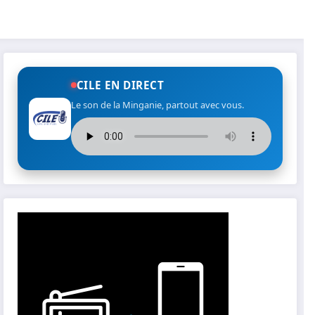
CILE EN DIRECT
Le son de la Minganie, partout avec vous.