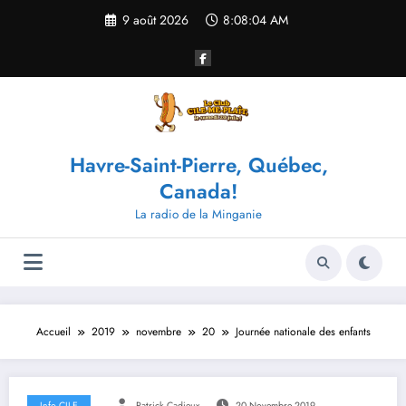
Aller
9 août 2026
8:08:05 AM
au
contenu
Havre-Saint-Pierre, Québec,
Canada!
La radio de la Minganie
Accueil
2019
novembre
20
Journée nationale des enfants
Info CILE
Patrick Cadieux
20 Novembre 2019