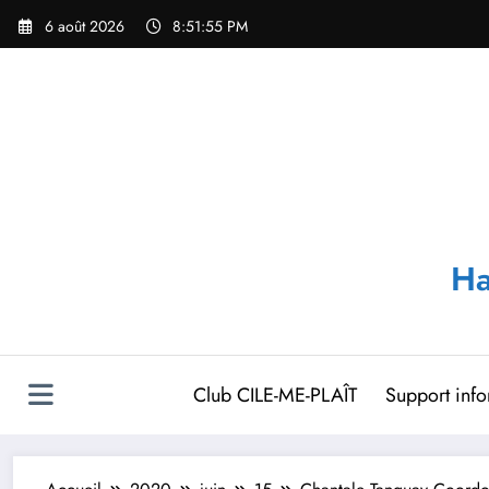
Aller
6 août 2026
8:51:56 PM
au
contenu
Ha
Club CILE-ME-PLAÎT
Support inf