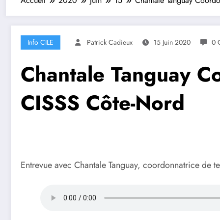
Accueil
2020
juin
15
Chantale Tanguay Coordon
Info CILE
Patrick Cadieux
15 Juin 2020
0 
Chantale Tanguay Co
CISSS Côte-Nord
Entrevue avec Chantale Tanguay, coordonnatrice de te