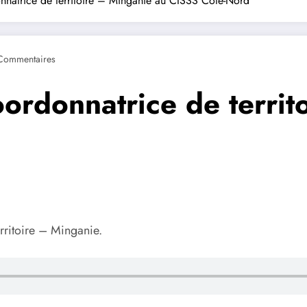
natrice de territoire – Minganie au CISSS Côte-Nord
Commentaires
ordonnatrice de territ
rritoire – Minganie.