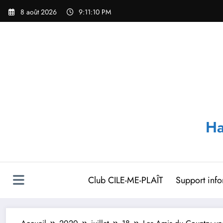
Aller
8 août 2026
9:11:11 PM
au
contenu
Ha
Club CILE-ME-PLAÎT
Support inf