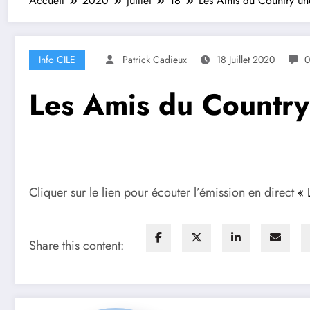
Accueil
2020
juillet
18
Les Amis du Country une
Info CILE
Patrick Cadieux
18 Juillet 2020
0
Les Amis du Country 
Cliquer sur le lien pour écouter l’émission en direct
« 
Share this content: