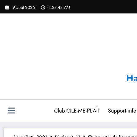
Aller
9 août 2026
8:27:44 AM
au
contenu
Ha
Club CILE-ME-PLAÎT
Support inf