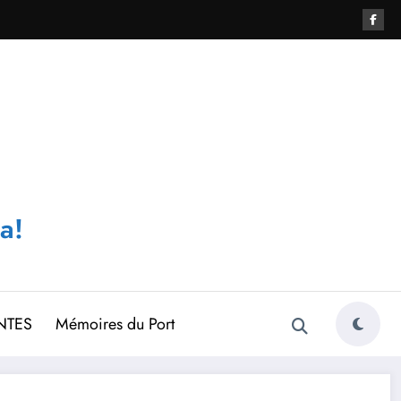
a!
NTES
Mémoires du Port