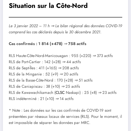
Situation sur la Côte-Nord
Le 3 janvier 2022 – 11 h
⇒
Le bilan régional des données COVID-19
comprend les cas déclarés depuis le 30 décembre 2021.
Cas confirmés : 1 814 (+478)
⇒
758 actifs
RLS Haute-Côte-Nord-Manicouagan : 955 (+220)
⇒
373 actifs
RLS de Port-Cartier : 142 (+28)
⇒
44 actifs
RLS de Sept-Îles : 411 (+165)
⇒
208 actifs
RLS de la Minganie : 52 (+9)
⇒
20 actifs
RLS de la Basse-Côte-Nord : 170 (+28)
⇒
51 actifs
RLS de Caniapiscau : 38 (+10)
⇒
25 actifs
RLS de Kawawachikamach (
CLSC
Naskapi) : 25 (+8)
⇒
23 actifs
RLS indéterminé : 21 (+10)
⇒
14 actifs
* Note : Les données sur les cas confirmés de COVID-19 sont
présentées par réseaux locaux de services (RLS). Pour le moment, il
est impossible de séparer les données par MRC.