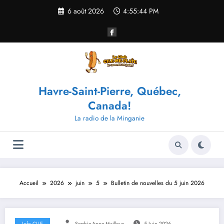
Aller
6 août 2026
4:55:44 PM
au
contenu
Havre-Saint-Pierre, Québec,
Canada!
La radio de la Minganie
Accueil
2026
juin
5
Bulletin de nouvelles du 5 juin 2026
Info CILE
Sophie-Anne Mailloux
5 Juin 2026