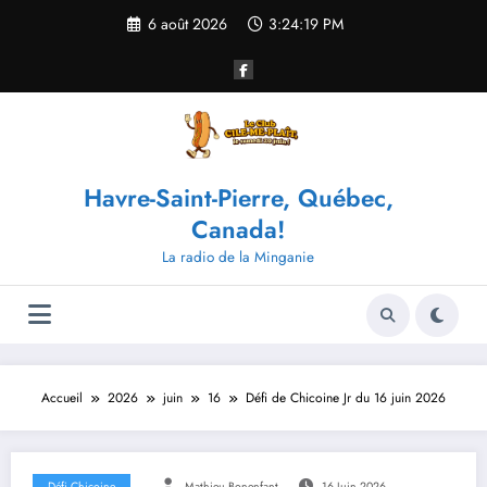
Aller
6 août 2026
3:24:19 PM
au
contenu
Havre-Saint-Pierre, Québec,
Canada!
La radio de la Minganie
Accueil
2026
juin
16
Défi de Chicoine Jr du 16 juin 2026
Défi Chicoine
Mathieu Bonenfant
16 Juin 2026