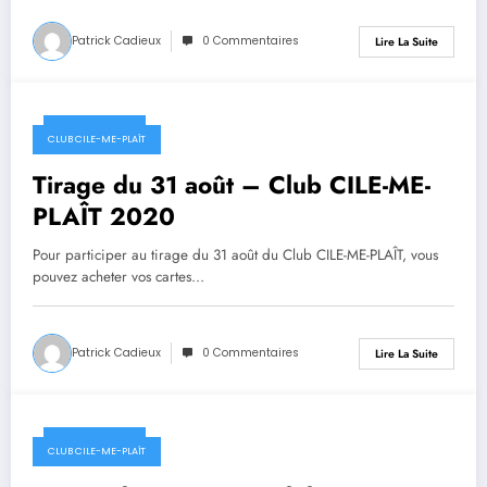
Patrick Cadieux
0 Commentaires
Lire La Suite
31 août 2020
CLUB CILE-ME-PLAÎT
Tirage du 31 août – Club CILE-ME-
PLAÎT 2020
Pour participer au tirage du 31 août du Club CILE-ME-PLAÎT, vous
pouvez acheter vos cartes…
Patrick Cadieux
0 Commentaires
Lire La Suite
31 août 2020
CLUB CILE-ME-PLAÎT