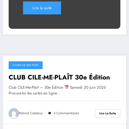
Lire la suite
CLUB CILE-ME-PLAÎT
27 mai 2026
CLUB CILE-ME-PLAÎT 30e Édition
Club CILE-Me-Plaît — 30e Édition
Samedi 20 juin 2026
Procure-toi tes cartes en ligne…
Patrick Cadieux
0 Commentaires
Lire La Suite