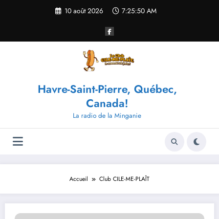
Aller
10 août 2026
7:25:51 AM
au
contenu
Havre-Saint-Pierre, Québec,
Canada!
La radio de la Minganie
Accueil
Club CILE-ME-PLAÎT