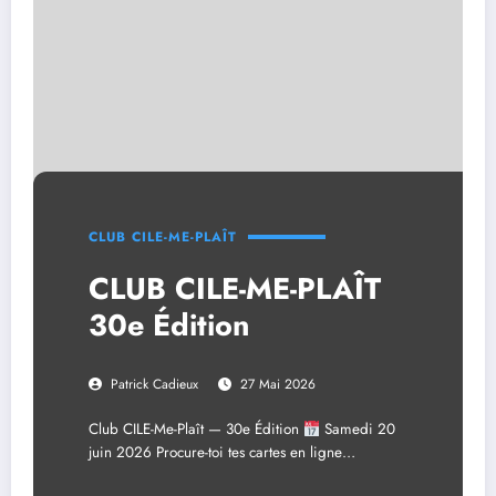
CLUB CILE-ME-PLAÎT
CLUB CILE-ME-PLAÎT
30e Édition
Patrick Cadieux
27 Mai 2026
Club CILE-Me-Plaît — 30e Édition
Samedi 20
juin 2026 Procure-toi tes cartes en ligne…