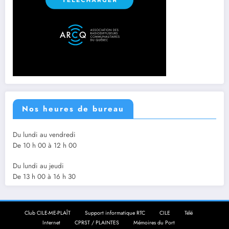
Nos heures de bureau
Du lundi au vendredi
De 10 h 00 à 12 h 00
Du lundi au jeudi
De 13 h 00 à 16 h 30
Club CILE-ME-PLAÎT
Support informatique RTC
CILE
Télé
Internet
CPRST / PLAINTES
Mémoires du Port