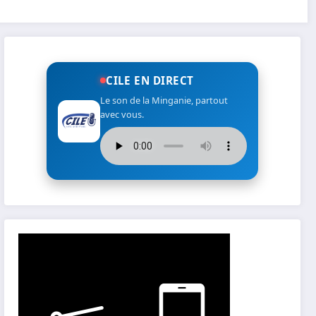
CILE EN DIRECT
Le son de la Minganie, partout
avec vous.