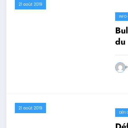
21 août 2019
INFO 
Bul
du
P
21 août 2019
DÉFI
Déf