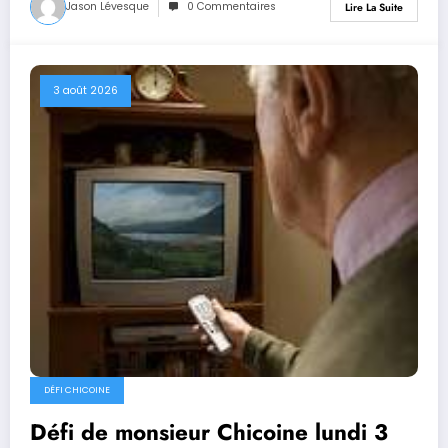
Jason Lévesque
0 Commentaires
Lire La Suite
3 août 2026
DÉFI CHICOINE
Défi de monsieur Chicoine lundi 3