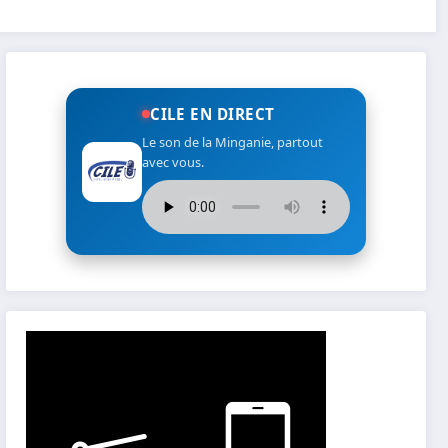
CILE EN DIRECT
Le son de la Minganie, partout
avec vous.