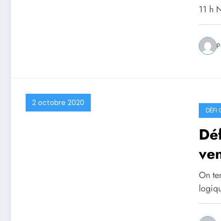
11 h 
P
2 octobre 2020
DÉFI
Déf
ve
On te
logiq