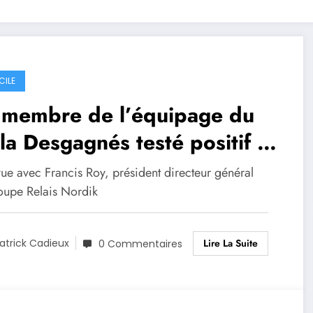
CILE
 membre de l’équipage du
 Desgagnés testé positif à
covid-19
vue avec Francis Roy, président directeur général
oupe Relais Nordik
Lire La Suite
atrick Cadieux
0 Commentaires