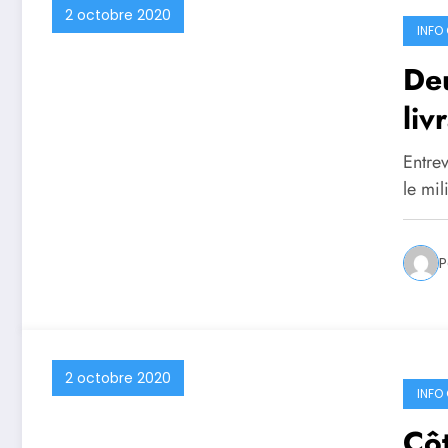
2 octobre 2020
INFO 
Deu
liv
Entre
le mi
P
2 octobre 2020
INFO 
Côt