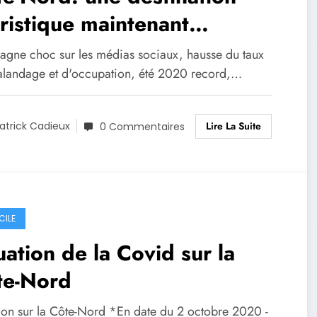
ristique maintenant
ontournable
gne choc sur les médias sociaux, hausse du taux
alandage et d'occupation, été 2020 record,…
Lire La Suite
atrick Cadieux
0 Commentaires
CILE
uation de la Covid sur la
te-Nord
tion sur la Côte-Nord *En date du 2 octobre 2020 -