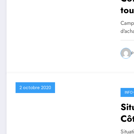
tou
inc
Campa
d'ach
P
2 octobre 2020
INFO 
Sit
Cô
Situa