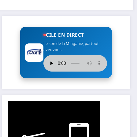
CILE EN DIRECT
Le son de la Minganie, partout
avec vous.