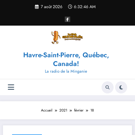
Aller
7 août 2026
6:32:46 AM
au
contenu
Havre-Saint-Pierre, Québec,
Canada!
La radio de la Minganie
Accueil
2021
février
18