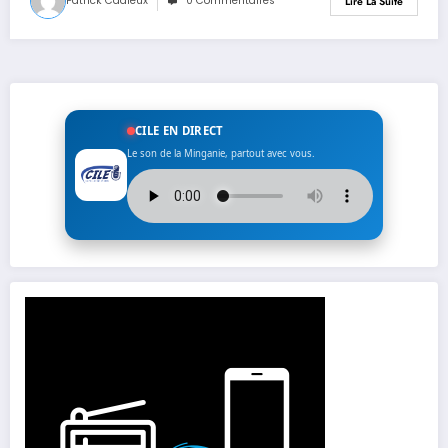
Patrick Cadieux
0 Commentaires
Lire La Suite
CILE EN DIRECT
Le son de la Minganie, partout avec vous.