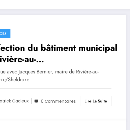
CILE
ection du bâtiment municipal
ivière-au-
nnerre/Sheldrake
vue avec Jacques Bernier, maire de Rivière-au-
rre/Sheldrake
Lire La Suite
atrick Cadieux
0 Commentaires