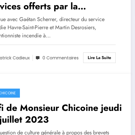
vices offerts par la
icipalité de Havre-Saint-
vue avec Gaétan Scherrer, directeur du service
rre
ie Havre-Saint-Pierre et Martin Desrosiers,
ntionniste incendie à…
Lire La Suite
atrick Cadieux
0 Commentaires
 CHICOINE
i de Monsieur Chicoine jeudi
juillet 2023
uestion de culture générale à propos des brevets