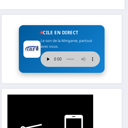
CILE EN DIRECT
Le son de la Minganie, partout
avec vous.