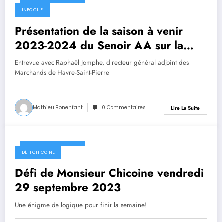
29 septembre 2023
INFO CILE
Présentation de la saison à venir
2023-2024 du Senoir AA sur la
Côte-Nord (Marchands)
Entrevue avec Raphaël Jomphe, directeur général adjoint des
Marchands de Havre-Saint-Pierre
Mathieu Bonenfant
0 Commentaires
Lire La Suite
29 septembre 2023
DÉFI CHICOINE
Défi de Monsieur Chicoine vendredi
29 septembre 2023
Une énigme de logique pour finir la semaine!