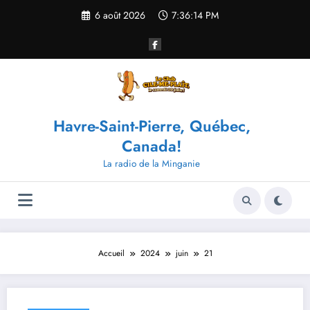
Aller
6 août 2026
7:36:15 PM
au
contenu
Havre-Saint-Pierre, Québec,
Canada!
La radio de la Minganie
Accueil
2024
juin
21