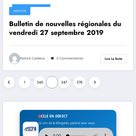
27 septembre 2019
INFO CILE
Bulletin de nouvelles régionales du
vendredi 27 septembre 2019
Patrick Cadieux
0 Commentaires
Lire La Suite
Pagination
…
…
1
345
346
347
378
des
publications
CILE EN DIRECT
Le son de la Minganie, partout avec vous.