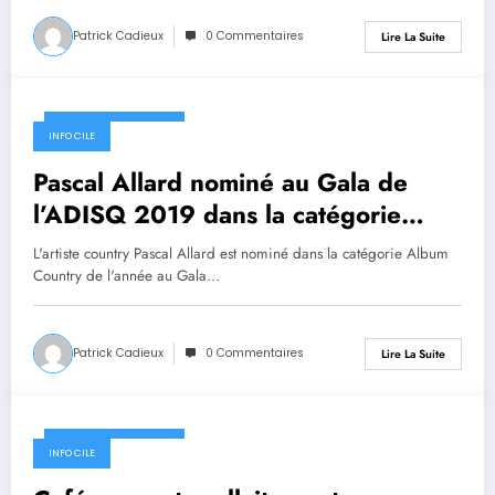
Patrick Cadieux
0 Commentaires
Lire La Suite
30 septembre 2019
INFO CILE
Pascal Allard nominé au Gala de
l’ADISQ 2019 dans la catégorie
Album Country de l’année
L'artiste country Pascal Allard est nominé dans la catégorie Album
Country de l'année au Gala…
Patrick Cadieux
0 Commentaires
Lire La Suite
30 septembre 2019
INFO CILE