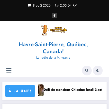
Aller
8 août 2026
2:05:04 PM
au
contenu
Havre-Saint-Pierre, Québec,
Canada!
La radio de la Minganie
ût 2026
Défi de monsieur Chicoine lundi 3 août 2026
À LA UNE!