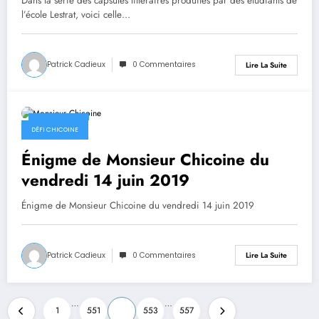
Dans la série des capsules littéraires produites par des étudiants de
l’école Lestrat, voici celle…
Patrick Cadieux
0 Commentaires
Lire La Suite
14 juin 2019
DÉFI CHICOINE
Énigme de Monsieur Chicoine du
vendredi 14 juin 2019
Énigme de Monsieur Chicoine du vendredi 14 juin 2019
Patrick Cadieux
0 Commentaires
Lire La Suite
Pagination
…
…
1
551
552
553
557