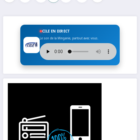
des
publications
CILE EN DIRECT
Le son de la Minganie, partout avec vous.