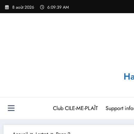
Aller
8 août 2026
6:09:39 AM
au
contenu
Ha
Club CILE-ME-PLAÎT
Support inf