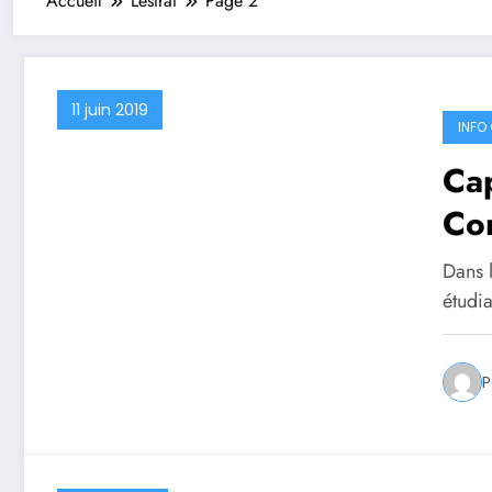
Accueil
Lestrat
Page 2
11 juin 2019
INFO 
Cap
Co
Dans l
étudia
P