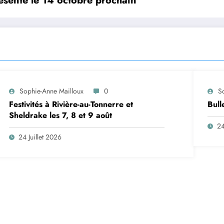
ésenté le 14 octobre prochain
Sophie-Anne Mailloux
0
S
Festivités à Rivière-au-Tonnerre et
Bull
Sheldrake les 7, 8 et 9 août
24
24 Juillet 2026