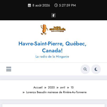
Aller
8 août 2026
5:28:00 PM
au
contenu
Havre-Saint-Pierre, Québec,
Canada!
La radio de la Minganie
Accueil
2020
avril
15
Lorenza Beaudin mairesse de Rivière-Au-Tonnerre