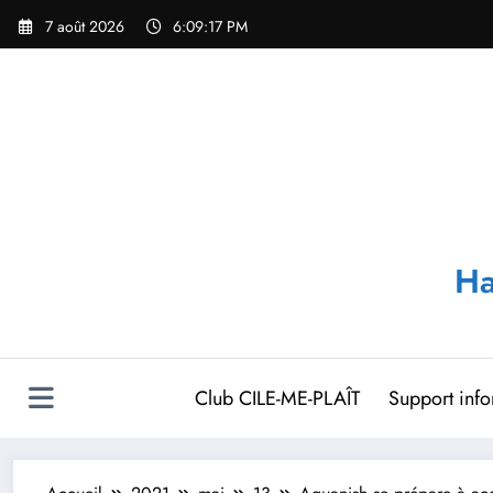
Aller
7 août 2026
6:09:17 PM
au
contenu
Ha
Club CILE-ME-PLAÎT
Support inf