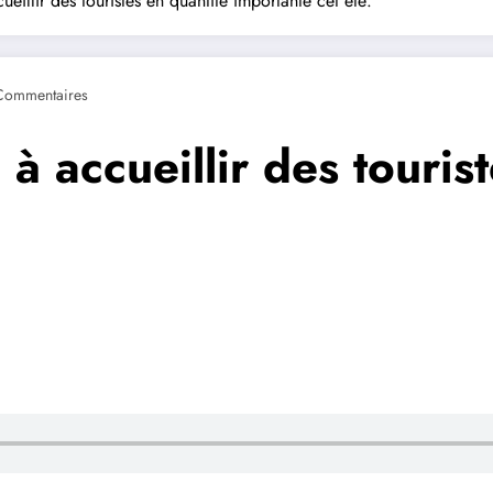
eillir des touristes en quantité importante cet été.
Commentaires
à accueillir des touris