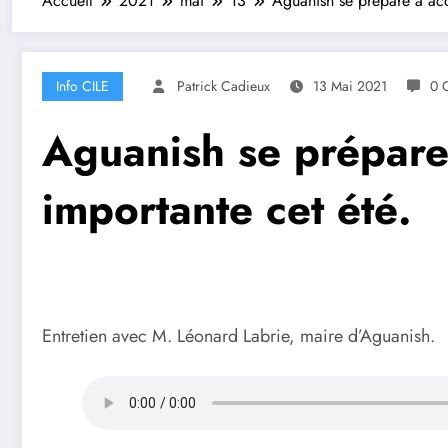
Accueil
2021
mai
13
Aguanish se prépare à accu
Info CILE
Patrick Cadieux
13 Mai 2021
0 
Aguanish se prépare 
importante cet été.
Entretien avec M. Léonard Labrie, maire d’Aguanish.