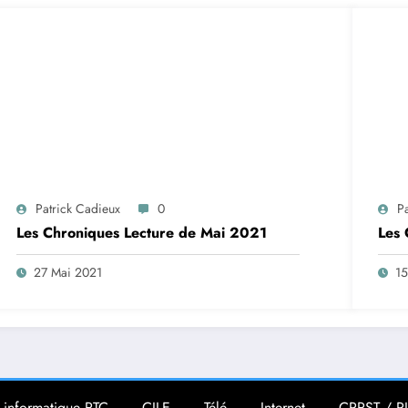
Patrick Cadieux
0
P
Les Chroniques Lecture de Mai 2021
Les 
27 Mai 2021
15
 informatique RTC
CILE
Télé
Internet
CPRST / P