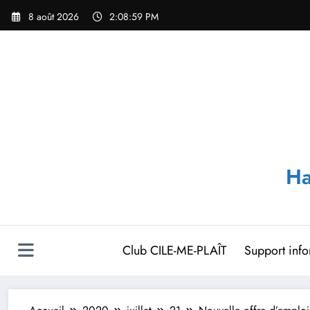
Aller
8 août 2026
2:09:00 PM
au
contenu
Ha
Club CILE-ME-PLAÎT
Support inf