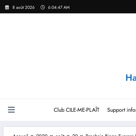
Aller
8 août 2026
6:04:47 AM
au
contenu
Ha
Club CILE-ME-PLAÎT
Support inf