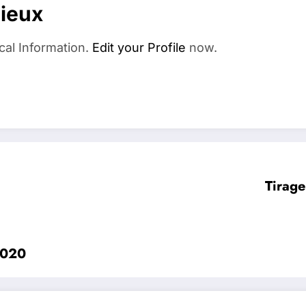
dieux
cal Information.
Edit your Profile
now.
Tirag
2020