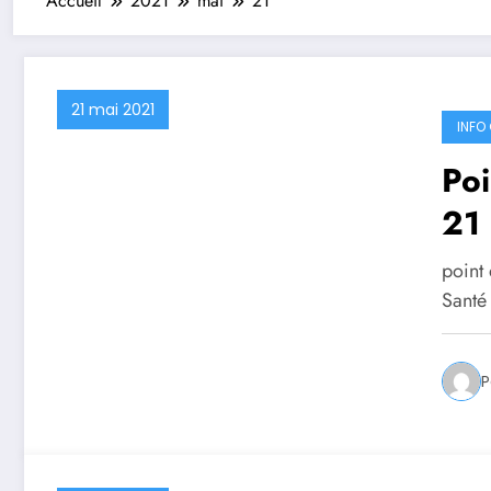
Accueil
2021
mai
21
21 mai 2021
INFO 
Poi
21
point
Santé
P