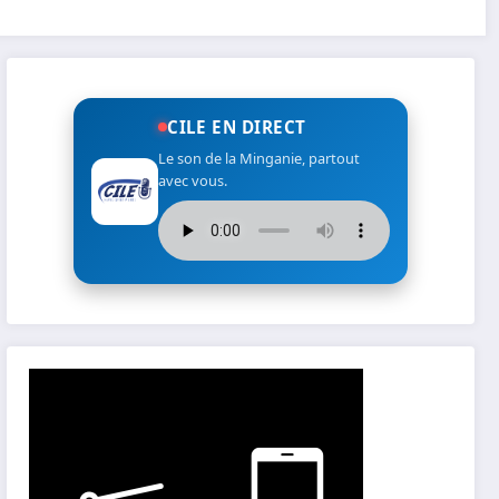
CILE EN DIRECT
Le son de la Minganie, partout
avec vous.