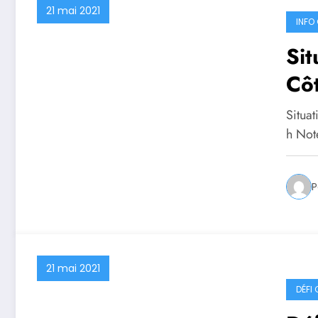
21 mai 2021
INFO 
Sit
Cô
Situa
h Not
P
21 mai 2021
DÉFI