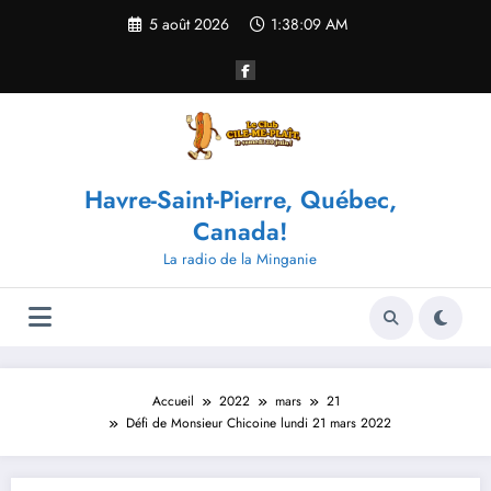
Aller
5 août 2026
1:38:09 AM
au
contenu
Havre-Saint-Pierre, Québec,
Canada!
La radio de la Minganie
Accueil
2022
mars
21
Défi de Monsieur Chicoine lundi 21 mars 2022