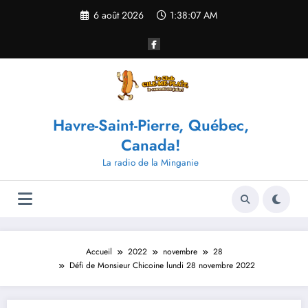
Aller
6 août 2026
1:38:08 AM
au
contenu
Havre-Saint-Pierre, Québec,
Canada!
La radio de la Minganie
Accueil
2022
novembre
28
Défi de Monsieur Chicoine lundi 28 novembre 2022