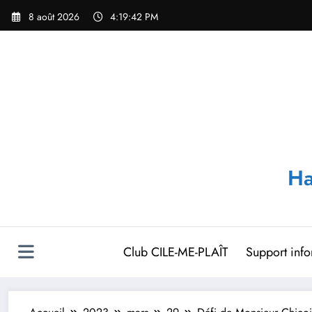
Aller
8 août 2026
4:19:43 PM
au
contenu
Ha
Club CILE-ME-PLAÎT
Support inf