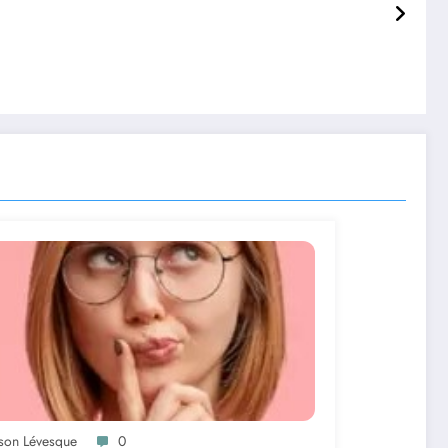
ason Lévesque
0