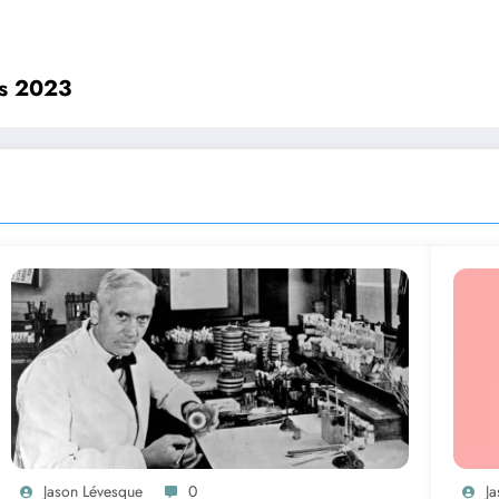
rs 2023
Jason Lévesque
0
J