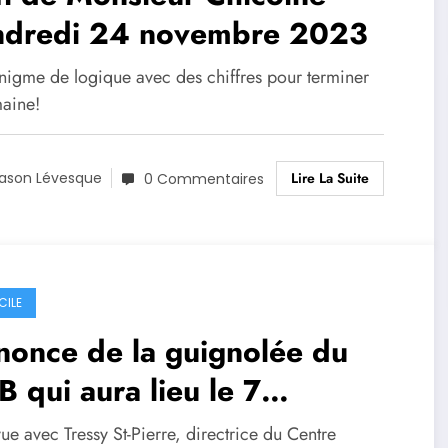
ndredi 24 novembre 2023
nigme de logique avec des chiffres pour terminer
maine!
Lire La Suite
ason Lévesque
0 Commentaires
CILE
nonce de la guignolée du
 qui aura lieu le 7
cembre
ue avec Tressy St-Pierre, directrice du Centre