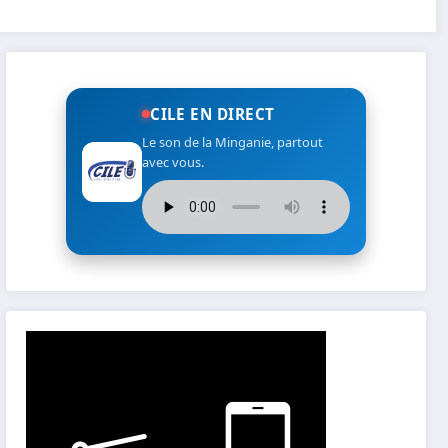
CILE EN DIRECT
Le son de la Minganie, partout
avec vous.