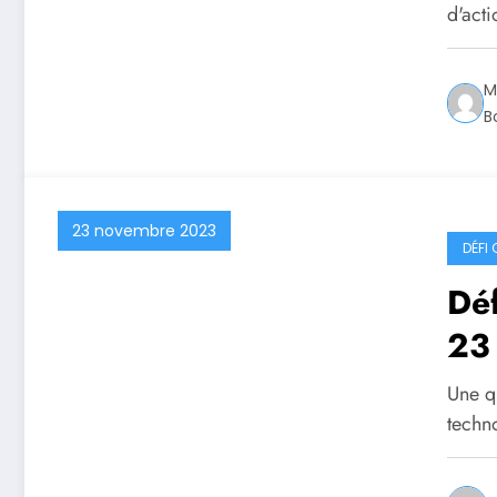
d'act
M
B
23 novembre 2023
DÉFI
Déf
23
Une q
techn