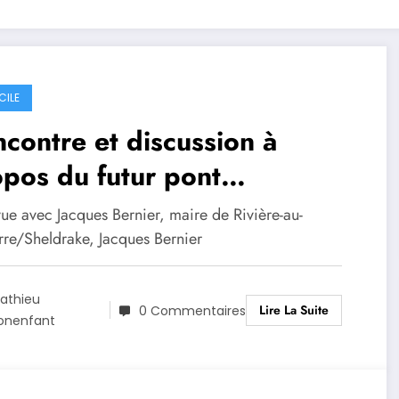
CILE
contre et discussion à
pos du futur pont
manent au-dessus de la
vue avec Jacques Bernier, maire de Rivière-au-
ière Sheldrake
rre/Sheldrake, Jacques Bernier
athieu
Lire La Suite
0 Commentaires
onenfant