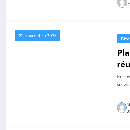
J
22 novembre 2023
INFO 
Pl
réu
Entre
servi
M
B