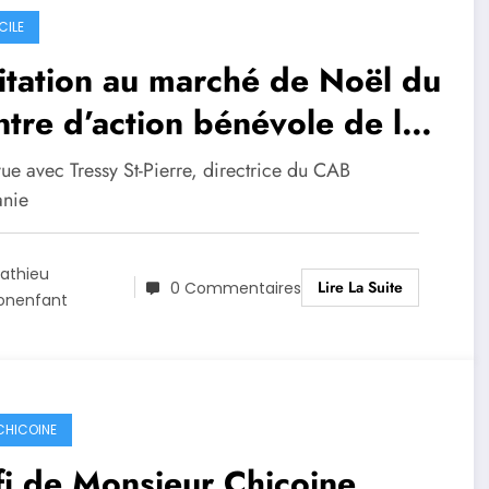
CILE
itation au marché de Noël du
tre d’action bénévole de la
nganie ce samedi
ue avec Tressy St-Pierre, directrice du CAB
nie
athieu
Lire La Suite
0 Commentaires
onenfant
 CHICOINE
i de Monsieur Chicoine