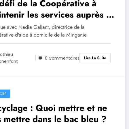
défi de la Coopérative à
ntenir les services auprès sa
entèle avec le manque
ue avec Nadia Gallant, directrice de la
ffectif
rative d'aide à domicile de la Minganie
athieu
Lire La Suite
0 Commentaires
onenfant
CILE
yclage : Quoi mettre et ne
 mettre dans le bac bleu ?