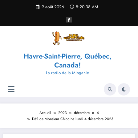
Aller
9 août 2026
8:20:38 AM
au
contenu
Havre-Saint-Pierre, Québec,
Canada!
La radio de la Minganie
Accueil
2023
décembre
4
Défi de Monsieur Chicoine lundi 4 décembre 2023