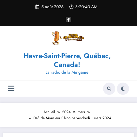
Aller
5 août 2026
3:20:40 AM
au
contenu
Havre-Saint-Pierre, Québec,
Canada!
La radio de la Minganie
Accueil
2024
mars
1
Défi de Monsieur Chicoine vendredi 1 mars 2024