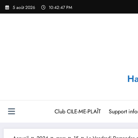
Aller
5 août 2026
10:42:48 PM
au
contenu
Ha
Club CILE-ME-PLAÎT
Support inf