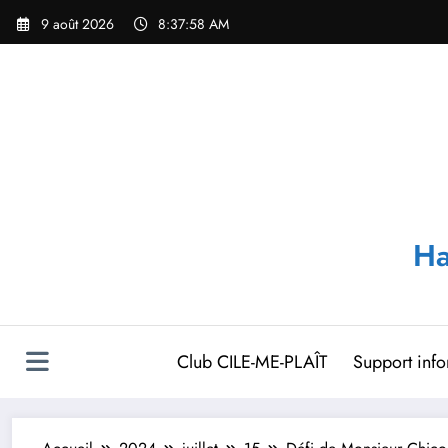
Aller
9 août 2026
8:37:59 AM
au
contenu
Ha
Club CILE-ME-PLAÎT
Support inf