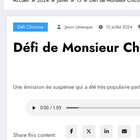
Accueil
2024
juillet
15
Défi de Monsieur Chicoi
Défi Chicoine
Jason Lévesque
15 Juillet 2024
Défi de Monsieur Chi
Une émission èa suspense qui a été très populaire part
Share this content: