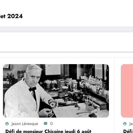
let 2024
Jason Lévesque
0
J
Défi de monsieur Chicoine jeudi 6 août
Défi