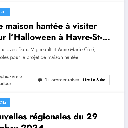
CILE
 maison hantée à visiter
r l’Halloween à Havre-St-
rre
vue avec Dana Vigneault et Anne-Marie Côté,
oles pour le projet de maison hantée
ophie-Anne
Lire La Suite
0 Commentaires
illoux
CILE
velles régionales du 29
tobre 2024