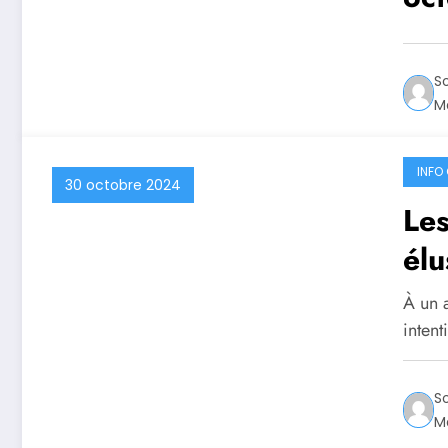
S
Ma
INFO 
30 octobre 2024
Les
élu
À un 
inten
S
Ma