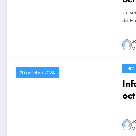
Un ser
de Ha
S
Ma
INFO 
29 octobre 2024
Inf
oc
S
Ma