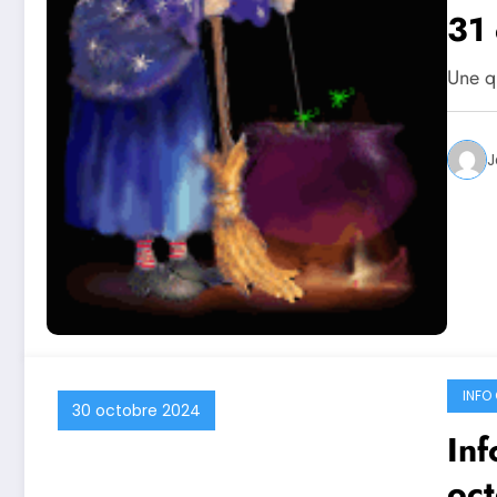
31
Une qu
J
INFO 
30 octobre 2024
Inf
oc