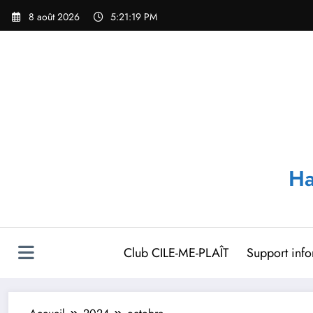
Aller
8 août 2026
5:21:20 PM
au
contenu
Ha
Club CILE-ME-PLAÎT
Support inf