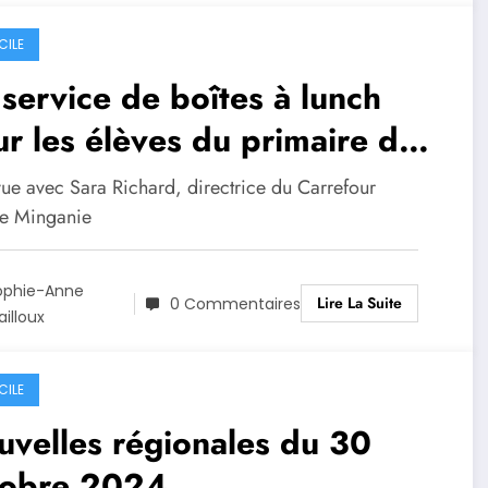
CILE
service de boîtes à lunch
r les élèves du primaire de
re-St-Pierre
vue avec Sara Richard, directrice du Carrefour
le Minganie
ophie-Anne
Lire La Suite
0 Commentaires
illoux
CILE
velles régionales du 30
tobre 2024