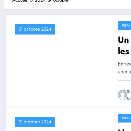
Accueil
2024
octobre
INFO 
31 octobre 2024
Un 
les
Entrev
anima
S
Ma
INFO 
31 octobre 2024