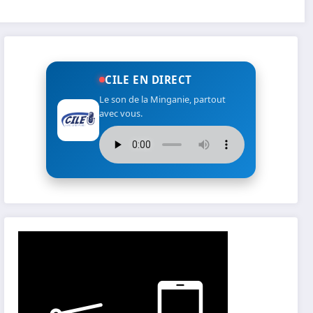
CILE EN DIRECT
Le son de la Minganie, partout
avec vous.