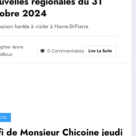
velles régionales du 31
tobre 2024
ison hantée à visiter à Havre-St-Pierre
ophie-Anne
Lire La Suite
0 Commentaires
illoux
CILE
i de Monsieur Chicoine jeudi