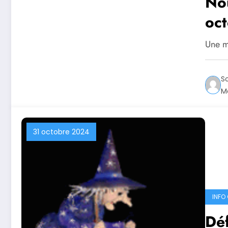
Nou
oc
Une ma
S
Ma
31 octobre 2024
INFO 
Déf