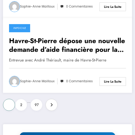
Sophie-Anne Mailloux
0 Commentaires
Lire La Suite
INFO CILE
20 juillet 2026
Havre-St-Pierre dépose une nouvelle
demande d’aide financière pour la
construction d’un aréna
Entrevue avec André Thériault, maire de Havre-St-Pierre
Sophie-Anne Mailloux
0 Commentaires
Lire La Suite
Pagination
…
1
2
97
des
publications