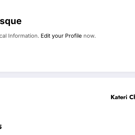
esque
cal Information.
Edit your Profile
now.
Kateri C
5