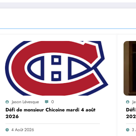
Jason Lévesque
0
J
Défi de monsieur Chicoine mardi 4 août
Défi
2026
202
4 Août 2026
3 