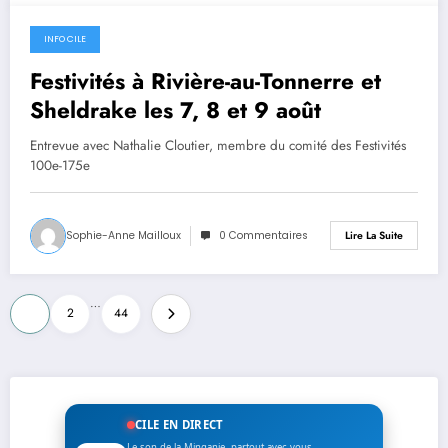
INFO CILE
24 juillet 2026
Festivités à Rivière-au-Tonnerre et
Sheldrake les 7, 8 et 9 août
Entrevue avec Nathalie Cloutier, membre du comité des Festivités
100e-175e
Sophie-Anne Mailloux
0 Commentaires
Lire La Suite
Pagination
…
1
2
44
des
publications
CILE EN DIRECT
Le son de la Minganie, partout avec vous.