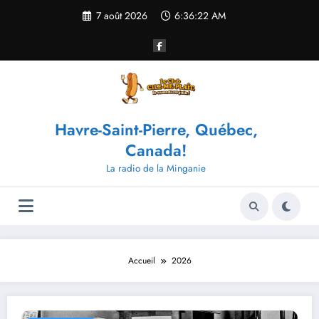
Aller
7 août 2026
6:36:23 AM
au
contenu
Havre-Saint-Pierre, Québec,
Canada!
La radio de la Minganie
Accueil
2026