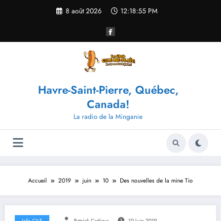
Aller
8 août 2026
12:18:55 PM
au
contenu
Havre-Saint-Pierre, Québec,
Canada!
La radio de la Minganie
Accueil
2019
juin
10
Des nouvelles de la mine Tio
Info CILE
Patrick Cadieux
10 Juin 2019