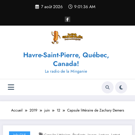
Aller
7 août 2026
9:01:37 AM
au
contenu
Havre-Saint-Pierre, Québec,
Canada!
La radio de la Minganie
Accueil
2019
juin
12
Capsule littéraire de Zachary Demers
,
,
,
,
Info CILE
Capsules Littéraires
Étudiants
Jeunes
Lecture
Lestrat