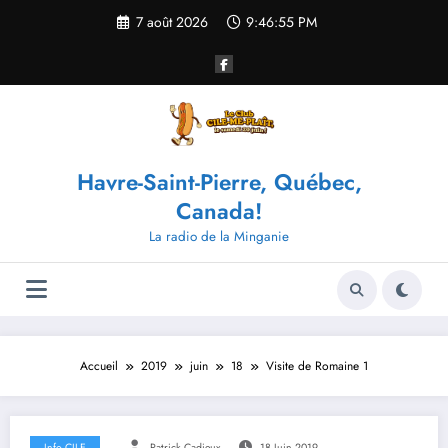
Aller
7 août 2026
9:46:55 PM
au
contenu
Havre-Saint-Pierre, Québec,
Canada!
La radio de la Minganie
Accueil
2019
juin
18
Visite de Romaine 1
Info CILE
Patrick Cadieux
18 Juin 2019