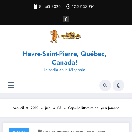
Aller
8 août 2026
12:27:53 PM
au
contenu
Havre-Saint-Pierre, Québec,
Canada!
La radio de la Minganie
Accueil
2019
juin
25
Capsule littéraire de Lydia Jomphe
,
,
,
Info CILE
Capsules Littéraires
Étudiants
Jeunes
Lestrat