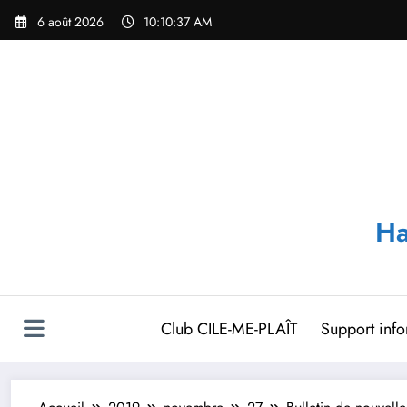
Aller
6 août 2026
10:10:37 AM
au
contenu
Ha
Club CILE-ME-PLAÎT
Support inf