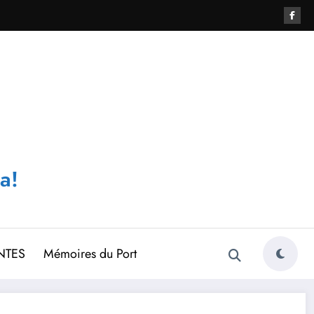
a!
NTES
Mémoires du Port