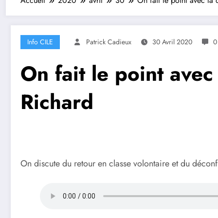
Accueil
2020
avril
30
On fait le point avec la
Info CILE
Patrick Cadieux
30 Avril 2020
0
On fait le point ave
Richard
On discute du retour en classe volontaire et du déco