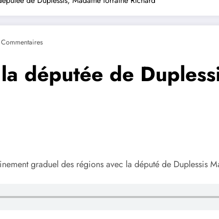
 députée de Duplessis, Madame lorraine Richard
 Commentaires
c la députée de Duples
nfinement graduel des régions avec la député de Duplessis 